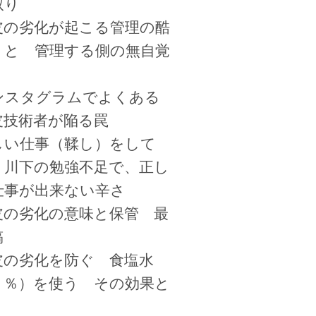
取り
皮の劣化が起こる管理の酷
 と 管理する側の無自覚
ンスタグラムでよくある
皮技術者が陥る罠
しい仕事（鞣し）をして
、川下の勉強不足で、正し
仕事が出来ない辛さ
皮の劣化の意味と保管 最
稿
皮の劣化を防ぐ 食塩水
３％）を使う その効果と
、