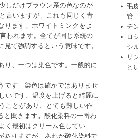
少しだけブラウン系の色なのが
毛
と言いますが、これも同じく青
管
なります。ホワイトミンクをよ
チ
言われます。全てが同じ系統の
ロ
に見て強調するという意味です。
シ
リ
あり、一つは染色です。一般的に
と
うです。染色は確かではありませ
らしいです。温度を上げると綺麗に
うことがあり、とても難しい作
ると聞きます。酸化染料の一番わ
よく最初はクリーム色してい
がありますが、あれが酸化染料で