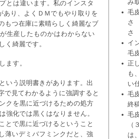
み
プとは違います。私のインスタ
毛
ントがあり、よくＤＭでもやり取りを
さ
のもつ在庫に素晴らしく綺麗なブ
さ
が生産したものかはわからない
イ
しく綺麗です。
毛
正
します。
も
という説明書きがあります。出
い
字で見てわかるように強調すると
毛
ンクを黒に近づけるための処方
終
は強化では黒くはなりません。
毛
ことで黒に近づけるということ
（
し薄いデミバフミンクだと、強
は