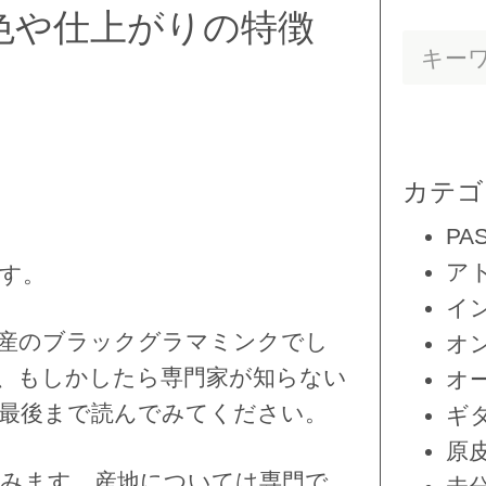
色や仕上がりの特徴
カテゴ
PA
ア
す。
イ
産のブラックグラマミンクでし
オ
、もしかしたら専門家が知らない
オ
最後まで読んでみてください。
ギ
原
みます。産地については専門で