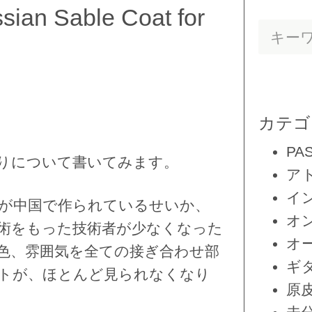
Sable Coat for
カテゴ
PA
りについて書いてみます。
ア
イ
が中国で作られているせいか、
オ
術をもった技術者が少なくなった
オ
色、雰囲気を全ての接ぎ合わせ部
ギ
トが、ほとんど見られなくなり
原