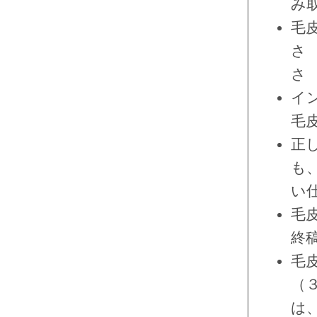
み
毛
さ
さ
イ
毛
正
も
い
毛
終
毛
（
は