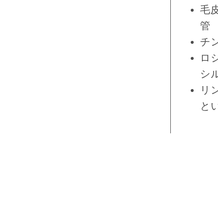
毛
管
チ
ロ
シ
リ
と