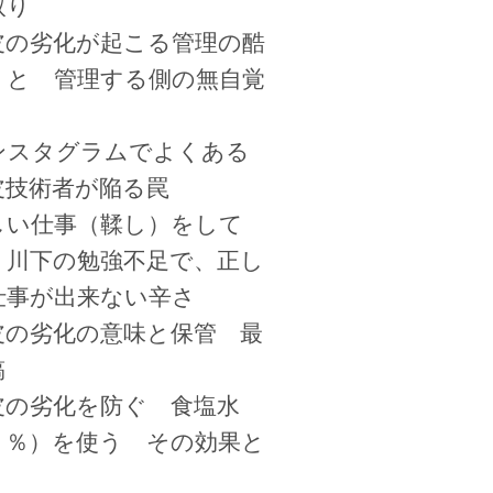
取り
皮の劣化が起こる管理の酷
 と 管理する側の無自覚
ンスタグラムでよくある
皮技術者が陥る罠
しい仕事（鞣し）をして
、川下の勉強不足で、正し
仕事が出来ない辛さ
皮の劣化の意味と保管 最
稿
皮の劣化を防ぐ 食塩水
３％）を使う その効果と
、