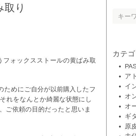
み取り
カテゴ
うフォックスストールの黄ばみ取
PA
ア
イ
のためにご自分が以前購入したフ
オ
それをなんとか綺麗な状態にし
オ
、ご依頼の目的だったと思いま
ギ
原