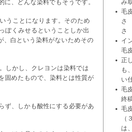
み
的に、どんな染料でもそうです。
毛
いうことになります。そのため
さ
っぽくみせるということしか出
さ
が、白という染料がないためその
イ
毛
正
。しかし、クレヨンは染料では
も
を固めたもので、染料とは性質が
い
毛
終
らず、しかも酸性にする必要があ
毛
（
は