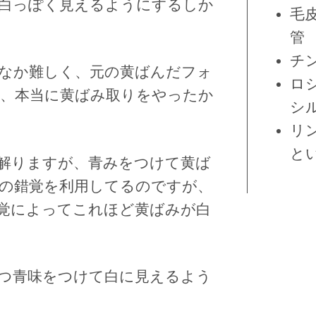
白っぽく見えるようにするしか
毛
管
チ
なか難しく、元の黄ばんだフォ
ロ
、本当に黄ばみ取りをやったか
シ
リ
と
解りますが、青みをつけて黄ば
の錯覚を利用してるのですが、
覚によってこれほど黄ばみが白
つ青味をつけて白に見えるよう