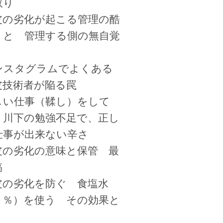
取り
皮の劣化が起こる管理の酷
 と 管理する側の無自覚
ンスタグラムでよくある
皮技術者が陥る罠
しい仕事（鞣し）をして
、川下の勉強不足で、正し
仕事が出来ない辛さ
皮の劣化の意味と保管 最
稿
皮の劣化を防ぐ 食塩水
３％）を使う その効果と
、