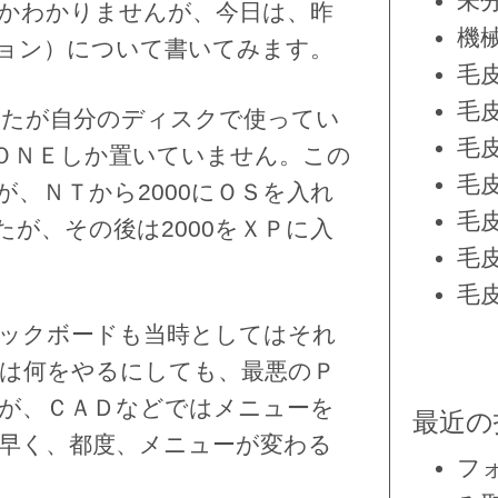
未
かわかりませんが、今日は、昨
機
ョン）について書いてみます。
毛
毛
たが自分のディスクで使ってい
毛
ＯＮＥしか置いていません。この
毛
が、
ＮＴから2000にＯＳを入れ
毛
が、その後は2000をＸＰに入
毛
毛
ィックボードも当時としてはそれ
は何をやるにしても、最悪のＰ
が、ＣＡＤなどではメニューを
最近の
早く、都度、メニューが変わる
フ