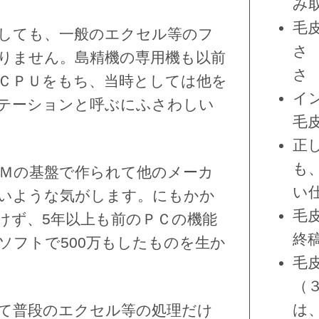
み
毛
しても、一般のエクセル等のフ
さ
りません。島精機の専用機も以前
さ
ＣＰＵをもち、当時としては他を
イ
テーションと呼ぶにふさわしい
毛
正
も
Ｍの基盤で作られて他のメーカ
い
いような気がします。にもかか
毛
けず、5年以上も前のＰＣの機能
終
ソフトで500万もしたものを生か
毛
（
は
て普段のエクセル等の処理だけ