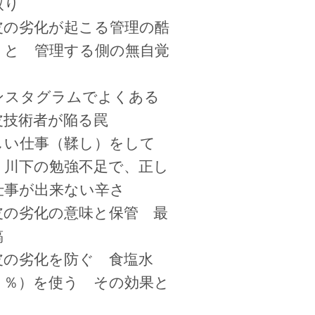
取り
皮の劣化が起こる管理の酷
 と 管理する側の無自覚
ンスタグラムでよくある
皮技術者が陥る罠
しい仕事（鞣し）をして
、川下の勉強不足で、正し
仕事が出来ない辛さ
皮の劣化の意味と保管 最
稿
皮の劣化を防ぐ 食塩水
３％）を使う その効果と
、