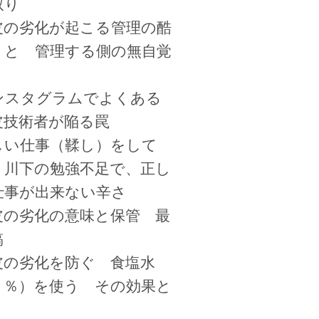
取り
皮の劣化が起こる管理の酷
 と 管理する側の無自覚
ンスタグラムでよくある
皮技術者が陥る罠
しい仕事（鞣し）をして
、川下の勉強不足で、正し
仕事が出来ない辛さ
皮の劣化の意味と保管 最
稿
皮の劣化を防ぐ 食塩水
３％）を使う その効果と
、