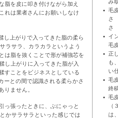
み
な脂を皮に叩き付けながら加え
毛
これは業者さんにお願いしなけ
さ
さ
イ
鞣し上がりで入ってきた脂の柔ら
毛
サラサラ、カラカラというよう
正
とは脂を抜くことで形が補強芯を
も
鞣し上がりに入ってきた脂が入
い
鞣すことをビジネスとしている
毛
カーとの間で認識される柔らかさ
終
ありません。
毛
（
引っ張ったときに、ぶにゃっと
は
とかサラサラといった感じでは