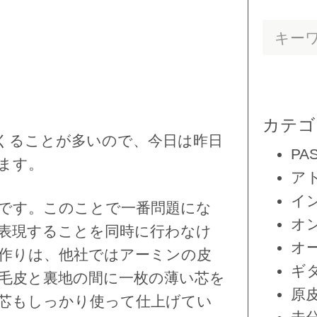
カテゴ
くることが多いので、今日は昨日
PA
ます。
ア
イ
です。このことで一番問題にな
オ
表現することを同時に行わなけ
オ
作りは、他社ではアーミンの皮
ギ
毛皮と裏地の間に一枚の薄い芯を
原
芯もしっかり使って仕上げてい