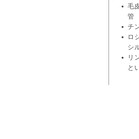
毛
管
チ
ロ
シ
リ
と