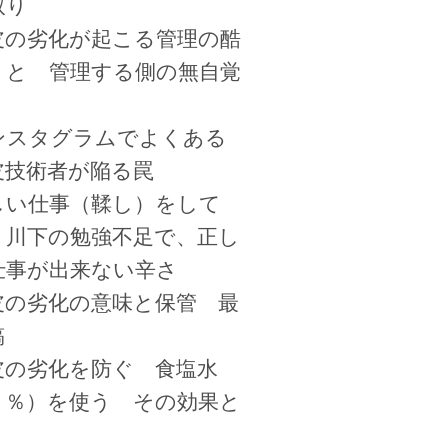
取り
皮の劣化が起こる管理の酷
 と 管理する側の無自覚
ンスタグラムでよくある
皮技術者が陥る罠
しい仕事（鞣し）をして
、川下の勉強不足で、正し
仕事が出来ない辛さ
皮の劣化の意味と保管 最
稿
皮の劣化を防ぐ 食塩水
３％）を使う その効果と
、