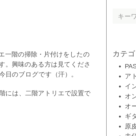
カテゴ
エ一階の掃除・片付けをしたの
す。興味のある方は見てくださ
PA
今日のブログです（汗）。
ア
イ
階には、二階アトリエで設置で
オ
オ
ギ
原