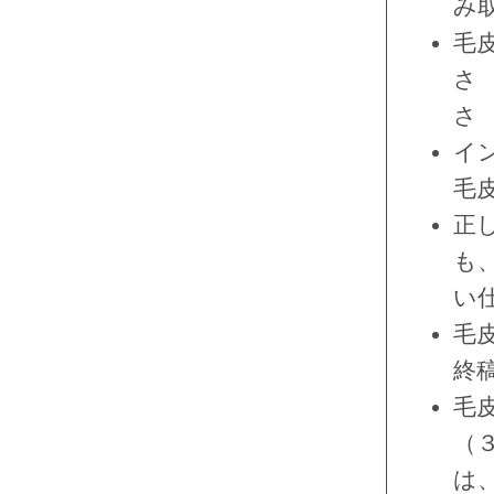
み
毛
さ
さ
イ
毛
正
も
い
毛
終
毛
（
は