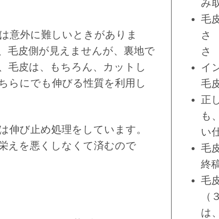
み
毛
は意外に難しいときがありま
さ
、毛皮側が見えませんが、裏地で
さ
、毛皮は、もちろん、カットし
イ
ちらにでも伸びる性質を利用し
毛
正
も
は伸び止め処理をしています。
い
栄えを悪くしなくて済むので
毛
終
毛
（
は