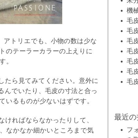
未
機
毛
毛
毛
。アトリエでも、小物の数は少な
毛
トのテーラーカラーの上えりに
毛
す。
毛
したら見てみてください。意外に
毛
るんでいたり、毛皮の寸法と合っ
ているものが少ないはずです。
最近の
なければならなかったりして、
フ
、なかなか細かいところまで気