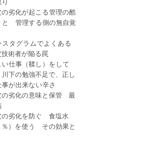
取り
皮の劣化が起こる管理の酷
 と 管理する側の無自覚
ンスタグラムでよくある
皮技術者が陥る罠
しい仕事（鞣し）をして
、川下の勉強不足で、正し
仕事が出来ない辛さ
皮の劣化の意味と保管 最
稿
皮の劣化を防ぐ 食塩水
３％）を使う その効果と
、